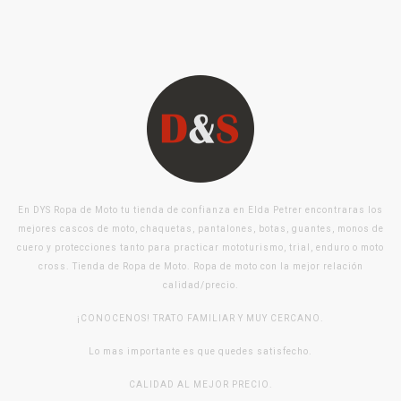
En DYS Ropa de Moto tu tienda de confianza en Elda Petrer encontraras los
mejores cascos de moto, chaquetas, pantalones, botas, guantes, monos de
cuero y protecciones tanto para practicar mototurismo, trial, enduro o moto
cross. Tienda de Ropa de Moto. Ropa de moto con la mejor relación
calidad/precio.
¡CONOCENOS! TRATO FAMILIAR Y MUY CERCANO.
Lo mas importante es que quedes satisfecho.
CALIDAD AL MEJOR PRECIO.