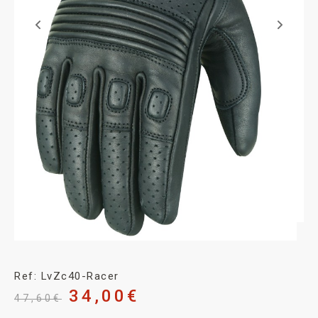
Ref: LvZc40-Racer
34,00
€
47,60
€