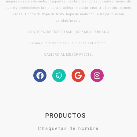
mejores cascos de moto, chaquetas, pantalones, botas, guantes, monos de
cuero y protecciones tanto para practicar mototurismo, trial, enduro o moto
cross. Tienda de Ropa de Moto. Ropa de moto con la mejor relación
calidad/precio.
¡CONOCENOS! TRATO FAMILIAR Y MUY CERCANO.
Lo mas importante es que quedes satisfecho.
CALIDAD AL MEJOR PRECIO.
PRODUCTOS _
Chaquetas de hombre