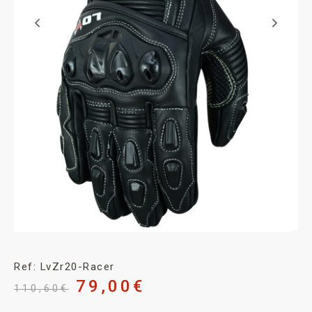
Ref: LvZr20-Racer
79,00
€
110,60
€