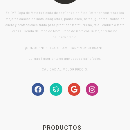
En DYS Ropa de Moto tu tienda de confianza en Elda Petrer encontraras los
mejores cascos de moto, chaquetas, pantalones, botas, guantes, monos de
cuero y protecciones tanto para practicar mototurismo, trial, enduro o moto
cross. Tienda de Ropa de Moto. Ropa de moto con la mejor relación
calidad/precio.
¡CONOCENOS! TRATO FAMILIAR Y MUY CERCANO.
Lo mas importante es que quedes satisfecho.
CALIDAD AL MEJOR PRECIO.
PRODUCTOS _