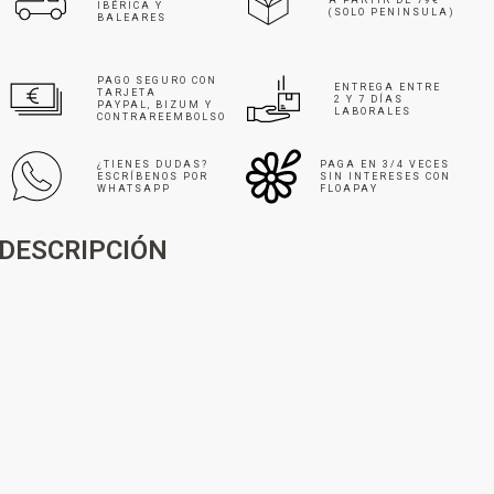
IBÉRICA Y
(SOLO PENINSULA)
BALEARES
PAGO SEGURO CON
ENTREGA ENTRE
TARJETA
2 Y 7 DÍAS
PAYPAL, BIZUM Y
LABORALES
CONTRAREEMBOLSO
¿TIENES DUDAS?
PAGA EN 3/4 VECES
ESCRÍBENOS POR
SIN INTERESES CON
WHATSAPP
FLOAPAY
DESCRIPCIÓN