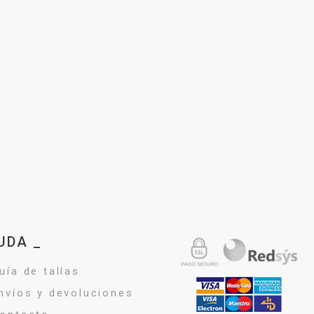
UDA _
uía de tallas
nvíos y devoluciones