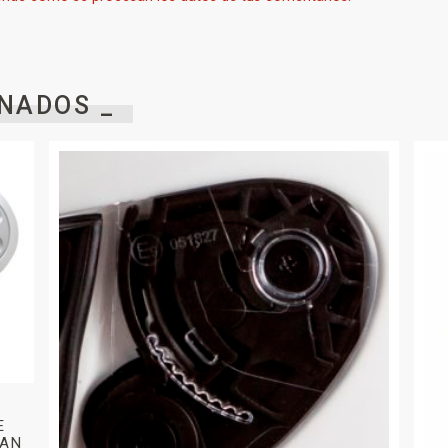
NADOS _
E
BAN