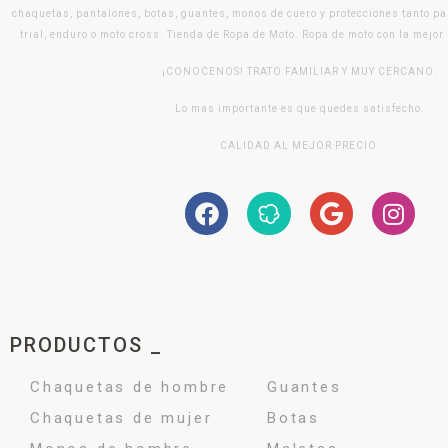
chaquetas, pantalones, botas, guantes, monos de cuero y protecciones tanto pa
trial, enduro o moto cross. Tienda de Ropa de Moto. Ropa de moto con la mejor
¡CONOCENOS! TRATO FAMILIAR Y MUY CERCANO.
Lo mas importante es que quedes satisfecho.
CALIDAD AL MEJOR PRECIO.
PRODUCTOS _
Chaquetas de hombre
Guantes
Chaquetas de mujer
Botas