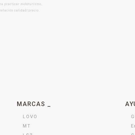
ra practicar mototurismo,
 relación calidad/precio.
MARCAS _
AY
LOVO
G
MT
E