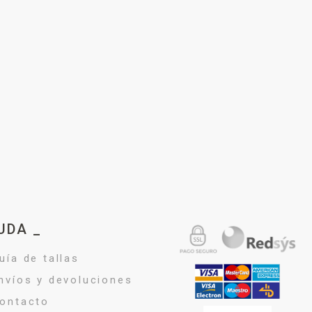
UDA _
uía de tallas
nvíos y devoluciones
ontacto