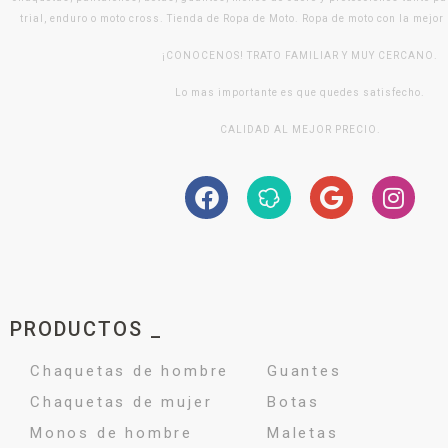
trial, enduro o moto cross. Tienda de Ropa de Moto. Ropa de moto con la mejor
¡CONOCENOS! TRATO FAMILIAR Y MUY CERCANO.
Lo mas importante es que quedes satisfecho.
CALIDAD AL MEJOR PRECIO.
PRODUCTOS _
Chaquetas de hombre
Guantes
Chaquetas de mujer
Botas
Monos de hombre
Maletas