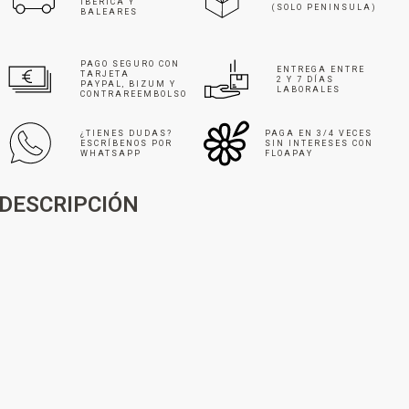
IBÉRICA Y
(SOLO PENINSULA)
BALEARES
PAGO SEGURO CON
ENTREGA ENTRE
TARJETA
2 Y 7 DÍAS
PAYPAL, BIZUM Y
LABORALES
CONTRAREEMBOLSO
¿TIENES DUDAS?
PAGA EN 3/4 VECES
ESCRÍBENOS POR
SIN INTERESES CON
WHATSAPP
FLOAPAY
DESCRIPCIÓN