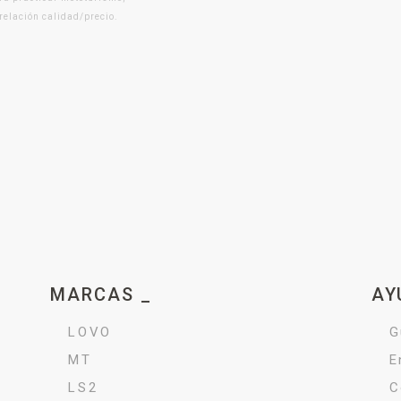
 relación calidad/precio.
MARCAS _
AY
LOVO
G
MT
E
LS2
C