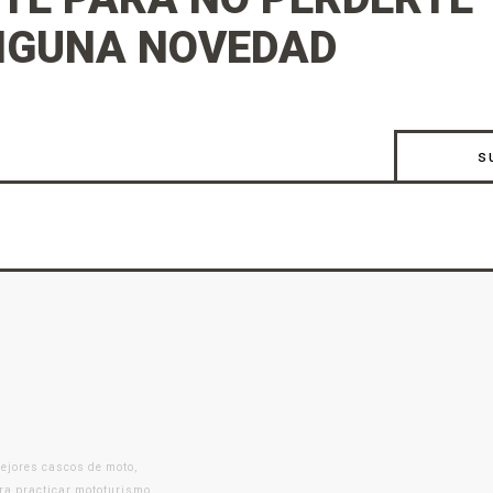
NGUNA NOVEDAD
s
mejores cascos de moto,
ra practicar mototurismo,