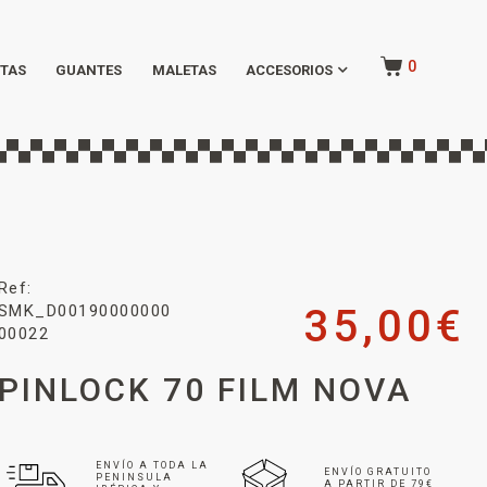
0
TAS
GUANTES
MALETAS
ACCESORIOS
Ref:
SMK_D00190000000
35,00
€
00022
PINLOCK 70 FILM NOVA
ENVÍO A TODA LA
ENVÍO GRATUITO
PENINSULA
A PARTIR DE 79€