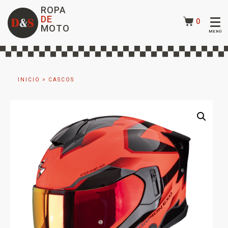
ROPA
DE
0
MOTO
INICIO
>
CASCOS