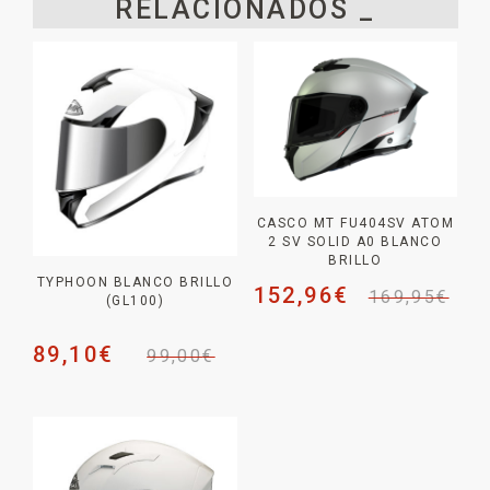
RELACIONADOS _
CASCO MT FU404SV ATOM
2 SV SOLID A0 BLANCO
BRILLO
TYPHOON BLANCO BRILLO
152,96
€
169,95
€
(GL100)
89,10
€
99,00
€