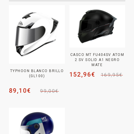
CASCO MT FU404SV ATOM
2 SV SOLID A1 NEGRO
MATE
TYPHOON BLANCO BRILLO
152,96
€
169,95
€
(GL100)
89,10
€
99,00
€