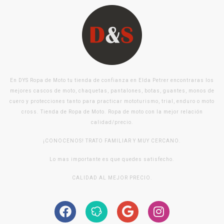
En DYS Ropa de Moto tu tienda de confianza en Elda Petrer encontraras los
mejores cascos de moto, chaquetas, pantalones, botas, guantes, monos de
cuero y protecciones tanto para practicar mototurismo, trial, enduro o moto
cross. Tienda de Ropa de Moto. Ropa de moto con la mejor relación
calidad/precio.
¡CONOCENOS! TRATO FAMILIAR Y MUY CERCANO.
Lo mas importante es que quedes satisfecho.
CALIDAD AL MEJOR PRECIO.