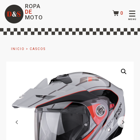
ROPA
DE
0
MOTO
INICIO
>
CASCOS