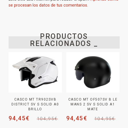
se procesan los datos de tus comentarios.
PRODUCTOS
RELACIONADOS _
CASCO MT TR902SVB
CASCO MT OF507SV B LE
DISTRICT SV S SOLID A0
MANS 2 SV S SOLID A1
BRILLO
MATE
94,45
€
94,45
€
104,95
€
104,95
€