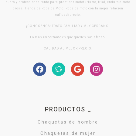
cuero y protecciones tanto para practicar mototurismo, trial, enduro o moto
cross. Tienda de Ropa de Moto. Ropa de moto con la mejor relación
calidad/precio.
¡CONOCENOS! TRATO FAMILIAR Y MUY CERCANO.
Lo mas importante es que quedes satisfecho.
CALIDAD AL MEJOR PRECIO.
PRODUCTOS _
Chaquetas de hombre
Chaquetas de mujer