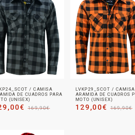
KP24_SCOT / CAMISA
LVKP29_SCOT / CAMISA
AMIDA DE CUADROS PARA
ARAMIDA DE CUADROS 
TO (UNISEX)
MOTO (UNISEX)
29,00
€
129,00
€
169,90
€
169,90
€