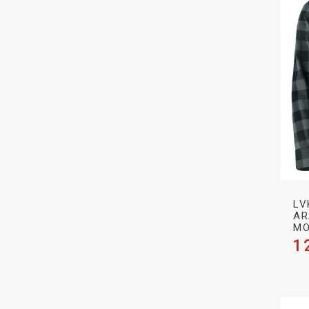
LV
AR
MO
1