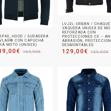
LVJ2L-URBAN / CHAQUE
VAQUERA UNISEX DE M
REFORZADA CON
KP40_HOOD / SUDADERA
PROTECCIONES CE – AN
VLAR® CON CAPUCHA
ABRASIÓN, PROTECCIO
RA MOTO (UNISEX)
DESMONTABLES
39,00
€
129,00
€
169,90
€
159,00
€