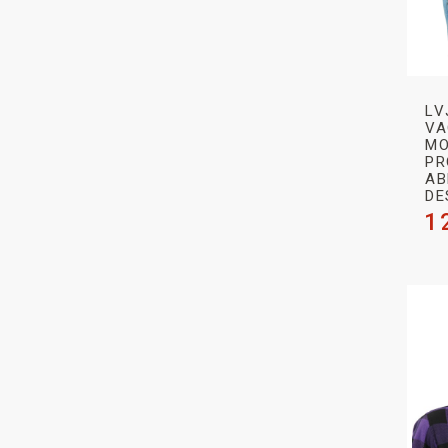
LV
VA
MO
PR
AB
DE
1