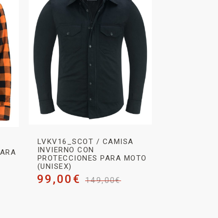
LVKV16_SCOT / CAMISA
INVIERNO CON
PARA
PROTECCIONES PARA MOTO
(UNISEX)
99,00
€
149,00
€