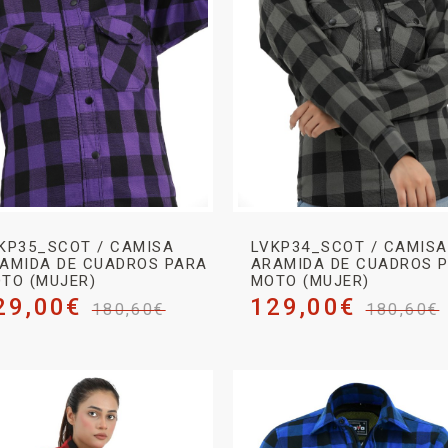
KP35_SCOT / CAMISA
LVKP34_SCOT / CAMISA
AMIDA DE CUADROS PARA
ARAMIDA DE CUADROS 
TO (MUJER)
MOTO (MUJER)
29,00
€
129,00
€
180,60
€
180,60
€