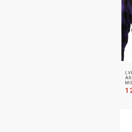
LV
AR
MO
1