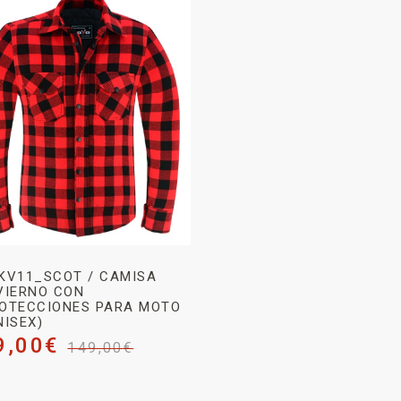
KV11_SCOT / CAMISA
VIERNO CON
OTECCIONES PARA MOTO
NISEX)
9,00
€
149,00
€