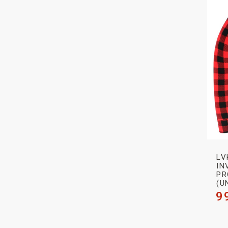
LV
IN
PR
(U
9