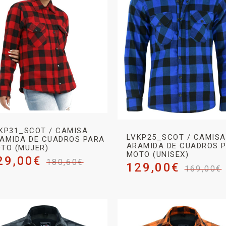
KP31_SCOT / CAMISA
LVKP25_SCOT / CAMISA
AMIDA DE CUADROS PARA
ARAMIDA DE CUADROS 
TO (MUJER)
MOTO (UNISEX)
29,00
€
180,60
€
129,00
€
169,00
€