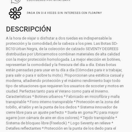
PAGA EN 3/4 VECES SIN INTERESES CON FLOAPAY
DESCRIPCIÓN
A la hora de viajar o disfrutar a dos ruedas es indispensable la
protección y la comodidad,de la cabeza a los pies. Las Botas SD-
BC10 Urban Negra, de la colección de calzado SEVENTY DEGREES
distribuidas por Ubricarmotos combinan materiales de alta calidad
con la mejor protección homologada. La mejor elección en botines,
representan la comodidad y la frescura del día a día. Estas botas
están pensadas para usar en tu día a día (Cómodas para ir a trabajar,
para salir o para ir sobre tu moto). Proporcionan una estética casual y
moderna, añadiendo protección y el máximo rendimiento bajo todo
tipo de situaciones que requieren los usuarios de scooter y motos en
ciudad. Perfectas tanto para el Verano como para el Invierno.
Características * Botines urbanos * Fabricado en microfibra y malla
transpirable * Forro interno transpirable * Protección en la zona del
tobillo, el talón y en la punta de los dedos * Sistema innovador de
cierre libre para un ajuste perfecto * Suela en goma PU para mayor
agarre (con cámara de aire en dos colores) * Tejido transpirable *
Sistema de bloqueo libre (Freelock) * Logo Seventy en relieve *
Detalles reflectantes * Protección en la punta de los dedo para el