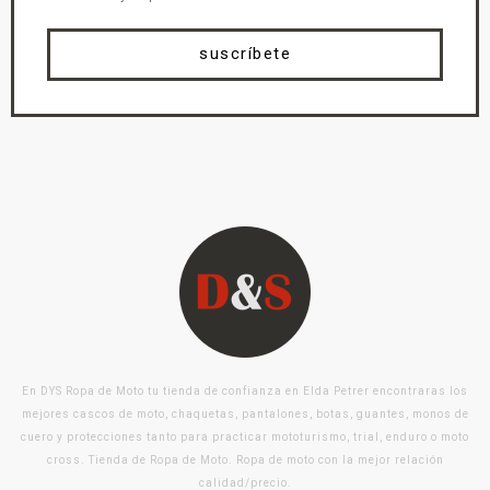
suscríbete
En DYS Ropa de Moto tu tienda de confianza en Elda Petrer encontraras los
mejores cascos de moto, chaquetas, pantalones, botas, guantes, monos de
cuero y protecciones tanto para practicar mototurismo, trial, enduro o moto
cross. Tienda de Ropa de Moto. Ropa de moto con la mejor relación
calidad/precio.