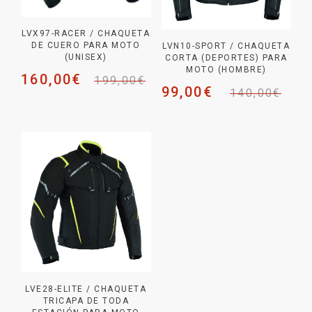
LVX97-RACER / CHAQUETA
DE CUERO PARA MOTO
LVN10-SPORT / CHAQUETA
(UNISEX)
CORTA (DEPORTES) PARA
MOTO (HOMBRE)
160,00
€
199,00
€
99,00
€
140,00
€
LVE28-ELITE / CHAQUETA
TRICAPA DE TODA