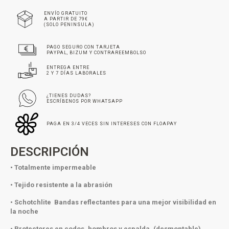
ENVÍO GRATUITO
A PARTIR DE 79€
(SOLO PENINSULA)
PAGO SEGURO CON TARJETA
PAYPAL, BIZUM Y CONTRAREEMBOLSO
ENTREGA ENTRE
2 Y 7 DÍAS LABORALES
¿TIENES DUDAS?
ESCRÍBENOS POR WHATSAPP
PAGA EN 3/4 VECES SIN INTERESES CON FLOAPAY
DESCRIPCIÓN
• Totalmente impermeable
• Tejido resistente a la abrasión
• Schotchlite Bandas reflectantes para una mejor visibilidad en
la noche
• Protectores en codos, hombros y espalda. (desmontable)