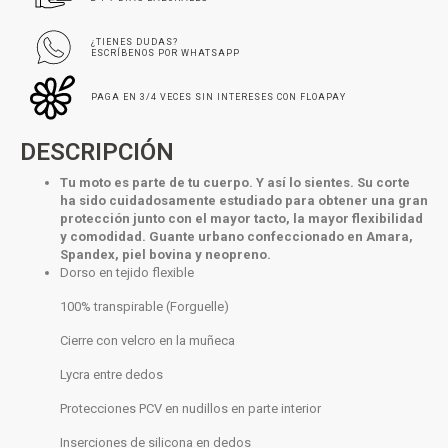
¿TIENES DUDAS?
ESCRÍBENOS POR WHATSAPP
PAGA EN 3/4 VECES SIN INTERESES CON FLOAPAY
DESCRIPCIÓN
Tu moto es parte de tu cuerpo. Y así lo sientes. Su corte
ha sido cuidadosamente estudiado para obtener una gran
protección junto con el mayor tacto, la mayor flexibilidad
y comodidad. Guante
urbano
confeccionado en Amara,
Spandex, piel bovina y neopreno.
Dorso en tejido flexible
100% transpirable (Forguelle)
Cierre con velcro en la muñeca
Lycra entre dedos
Protecciones PCV en nudillos en parte interior
Inserciones de silicona en dedos