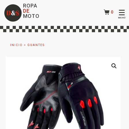
ROPA
DE
0
MOTO
INICIO
>
GUANTES