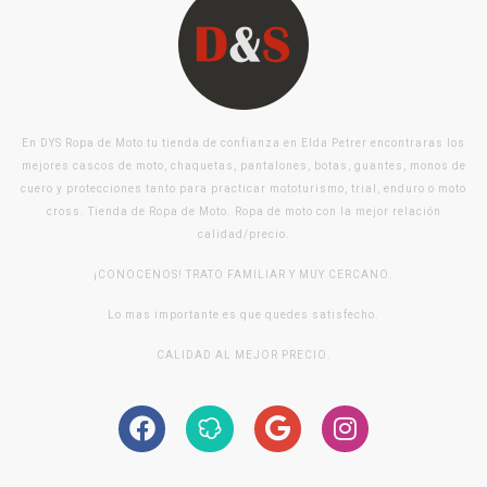
En DYS Ropa de Moto tu tienda de confianza en Elda Petrer encontraras los
mejores cascos de moto, chaquetas, pantalones, botas, guantes, monos de
cuero y protecciones tanto para practicar mototurismo, trial, enduro o moto
cross. Tienda de Ropa de Moto. Ropa de moto con la mejor relación
calidad/precio.
¡CONOCENOS! TRATO FAMILIAR Y MUY CERCANO.
Lo mas importante es que quedes satisfecho.
CALIDAD AL MEJOR PRECIO.